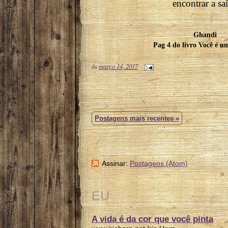
encontrar a sa
Ghandi
Pag 4 do livro Você é u
às
março 14, 2017
Postagens mais recentes »
Assinar:
Postagens (Atom)
EU
A vida é da cor que você pinta