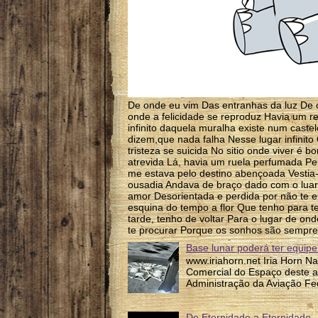
De onde eu vim Das entranhas da luz De 
onde a felicidade se reproduz Havia um re
infinito daquela muralha existe num caste
dizem,que nada falha Nesse lugar infinit
tristeza se suicida No sitio onde viver é b
atrevida Lá, havia um ruela perfumada P
me estava pelo destino abençoada Vesti
ousadia Andava de braço dado com o luar P
amor Desorientada e perdida por não te e
esquina do tempo a flor Que tenho para te
tarde, tenho de voltar Para o lugar de on
te procurar Porque os sonhos são sempre
Base lunar poderá ter equipe
www.iriahorn.net Iria Horn N
Comercial do Espaço deste a
Administração da Aviação Fed
De Eternidade a Eternidade