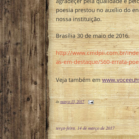
agradeçer pela qualidade e pel
poesia prestou no auxílio do e
nossa instituição.
Brasília 30 de maio de 2016.
http://www.cmdpii.com.br/index
as-em-destaque/560-errata-po
Veja também em
www.voceeumv
às
março 15, 2017
terça-feira, 14 de março de 2017