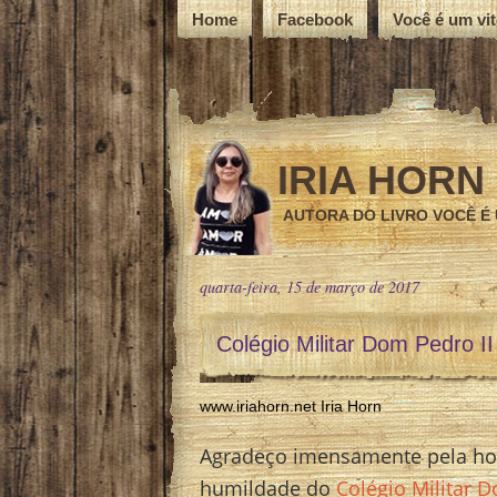
Home
Facebook
Você é um vi
IRIA HORN
AUTORA DO LIVRO VOCÊ É
quarta-feira, 15 de março de 2017
Colégio Militar Dom Pedro II
www.iriahorn.net Iria Horn
Agradeço imensamente pela ho
humildade do
Colégio Militar D