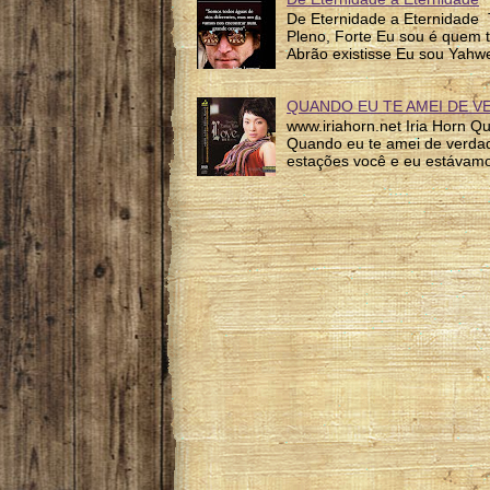
De Eternidade a Eternidade 
Pleno, Forte Eu sou é quem 
Abrão existisse Eu sou Yahw
QUANDO EU TE AMEI DE V
www.iriahorn.net Iria Horn 
Quando eu te amei de verda
estações você e eu estávamo