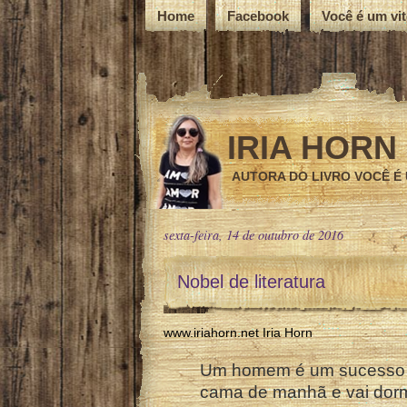
Home
Facebook
Você é um vi
IRIA HORN
AUTORA DO LIVRO VOCÊ É
sexta-feira, 14 de outubro de 2016
Nobel de literatura
www.iriahorn.net Iria Horn
Um homem é um sucesso 
cama de manhã e vai dormi