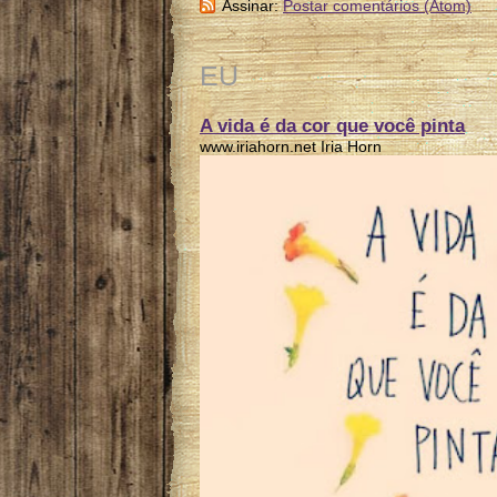
Assinar:
Postar comentários (Atom)
EU
A vida é da cor que você pinta
www.iriahorn.net Iria Horn