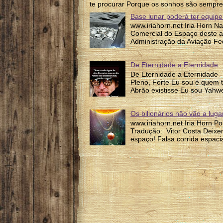
te procurar Porque os sonhos são sempre
Base lunar poderá ter equipe
www.iriahorn.net Iria Horn N
Comercial do Espaço deste a
Administração da Aviação Fed
De Eternidade a Eternidade
De Eternidade a Eternidade 
Pleno, Forte Eu sou é quem 
Abrão existisse Eu sou Yahw
Os bilionários não vão a lug
www.iriahorn.net Iria Horn P
Tradução: Vitor Costa Deixem
espaço! Falsa corrida espacia