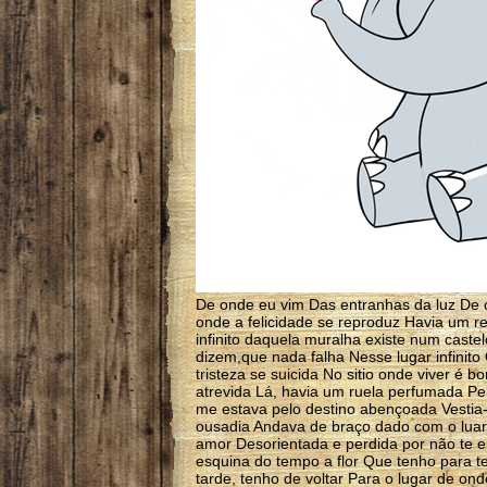
De onde eu vim Das entranhas da luz De 
onde a felicidade se reproduz Havia um re
infinito daquela muralha existe num caste
dizem,que nada falha Nesse lugar infinit
tristeza se suicida No sitio onde viver é b
atrevida Lá, havia um ruela perfumada P
me estava pelo destino abençoada Vesti
ousadia Andava de braço dado com o luar P
amor Desorientada e perdida por não te e
esquina do tempo a flor Que tenho para te
tarde, tenho de voltar Para o lugar de on