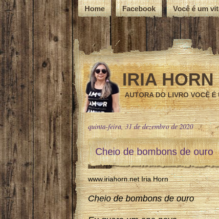
Home
Facebook
Você é um vi
IRIA HORN
AUTORA DO LIVRO VOCÊ É
quinta-feira, 31 de dezembro de 2020
Cheio de bombons de ouro
www.iriahorn.net Iria Horn
Cheio de bombons de ouro