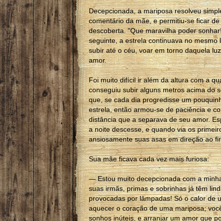
Decepcionada, a mariposa resolveu simpl
comentário da mãe, e permitiu-se ficar d
descoberta. "Que maravilha poder sonhar!
seguinte, a estrela continuava no mesmo lu
subir até o céu, voar em torno daquela lu
amor.
Foi muito difícil ir além da altura com a 
conseguiu subir alguns metros acima do 
que, se cada dia progredisse um pouquinh
estrela, então armou-se de paciência e c
distância que a separava de seu amor. E
a noite descesse, e quando via os primeiro
ansiosamente suas asas em direção ao f
Sua mãe ficava cada vez mais furiosa:
— Estou muito decepcionada com a minha 
suas irmãs, primas e sobrinhas já têm li
provocadas por lâmpadas! Só o calor de
aquecer o coração de uma mariposa; você 
sonhos inúteis, e arranjar um amor que pos