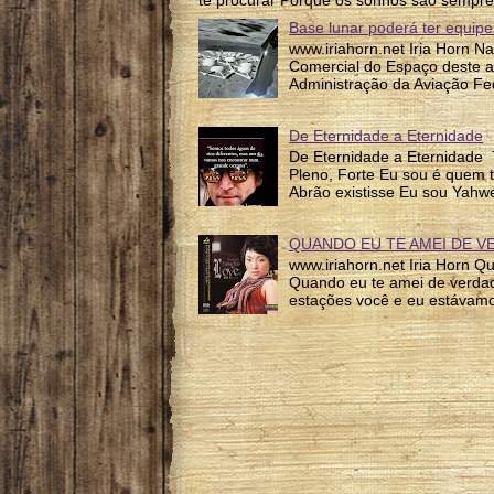
te procurar Porque os sonhos são sempre
Base lunar poderá ter equipe
www.iriahorn.net Iria Horn N
Comercial do Espaço deste a
Administração da Aviação Fed
De Eternidade a Eternidade
De Eternidade a Eternidade 
Pleno, Forte Eu sou é quem 
Abrão existisse Eu sou Yahw
QUANDO EU TE AMEI DE V
www.iriahorn.net Iria Horn 
Quando eu te amei de verda
estações você e eu estávamo