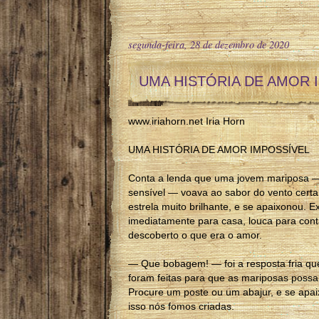
segunda-feira, 28 de dezembro de 2020
UMA HISTÓRIA DE AMOR 
www.iriahorn.net Iria Horn
UMA HISTÓRIA DE AMOR IMPOSSÍVEL
Conta a lenda que uma jovem mariposa — 
sensível — voava ao sabor do vento certa
estrela muito brilhante, e se apaixonou. E
imediatamente para casa, louca para con
descoberto o que era o amor.
— Que bobagem! — foi a resposta fria qu
foram feitas para que as mariposas possa
Procure um poste ou um abajur, e se apai
isso nós fomos criadas.