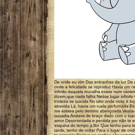
De onde eu vim Das entranhas da luz De 
onde a felicidade se reproduz Havia um re
infinito daquela muralha existe num caste
dizem,que nada falha Nesse lugar infinit
tristeza se suicida No sitio onde viver é b
atrevida Lá, havia um ruela perfumada P
me estava pelo destino abençoada Vesti
ousadia Andava de braço dado com o luar P
amor Desorientada e perdida por não te e
esquina do tempo a flor Que tenho para te
tarde, tenho de voltar Para o lugar de on