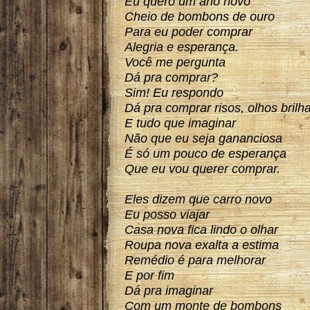
Eu quero um ano novo
Cheio de bombons de ouro
Para eu poder comprar
Alegria e esperança.
Você me pergunta
Dá pra comprar?
Sim! Eu respondo
Dá pra comprar risos, olhos brilh
E tudo que imaginar
Não que eu seja gananciosa
É só um pouco de esperança
Que eu vou querer comprar.
Eles dizem que carro novo
Eu posso viajar
Casa nova fica lindo o olhar
Roupa nova exalta a estima
Remédio é para melhorar
E por fim
Dá pra imaginar
Com um monte de bombons