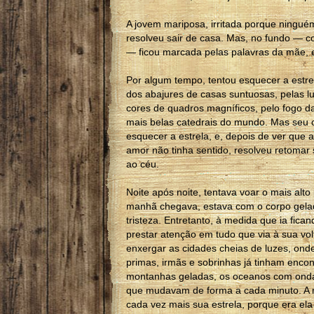
A jovem mariposa, irritada porque ninguém
resolveu sair de casa. Mas, no fundo — c
— ficou marcada pelas palavras da mãe, e
Por algum tempo, tentou esquecer a estrel
dos abajures de casas suntuosas, pelas 
cores de quadros magníficos, pelo fogo 
mais belas catedrais do mundo. Mas seu 
esquecer a estrela, e, depois de ver que 
amor não tinha sentido, resolveu retoma
ao céu.
Noite após noite, tentava voar o mais alt
manhã chegava, estava com o corpo gela
tristeza. Entretanto, à medida que ia fica
prestar atenção em tudo que via à sua volt
enxergar as cidades cheias de luzes, on
primas, irmãs e sobrinhas já tinham enco
montanhas geladas, os oceanos com onda
que mudavam de forma a cada minuto. A
cada vez mais sua estrela, porque era el