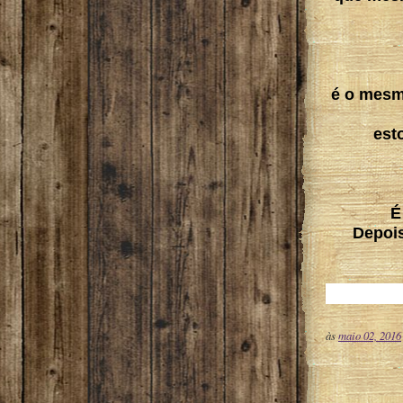
é o mesm
est
É
Depois
às
maio 02, 2016