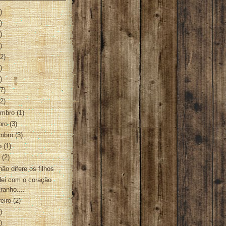
)
)
)
)
2)
)
)
7)
2)
embro
(1)
bro
(3)
embro
(3)
ho
(1)
o
(2)
ão difere os filhos
ei com o coração
ranho....
reiro
(2)
)
)