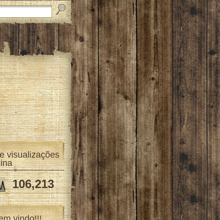
de visualizações
ina
106,213
em vindo!!!