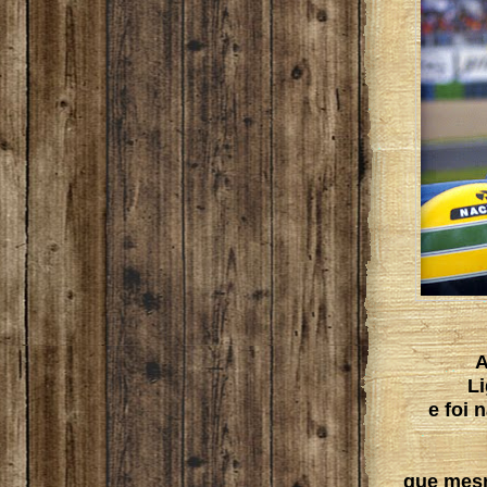
A
L
e foi 
que mesm