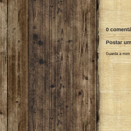
0 comentá
Postar um
Guarda a mim 