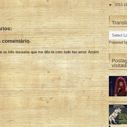
►
2011
(3
Transl
rios:
 comentário
Powered 
e os três tesouros que me dês-te com todo teu amor. Amém
Posta
visita