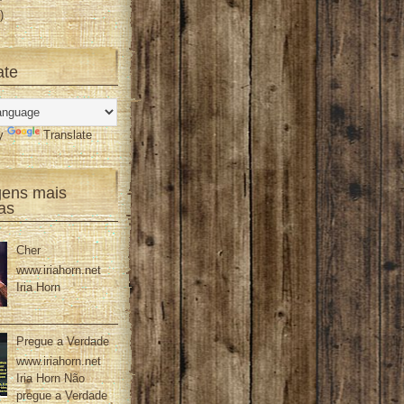
)
ate
by
Translate
gens mais
das
Cher
www.iriahorn.net
Iria Horn
Pregue a Verdade
www.iriahorn.net
Iria Horn Não
pregue a Verdade