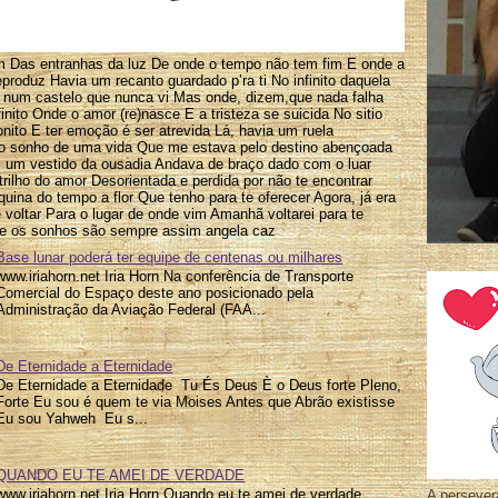
m Das entranhas da luz De onde o tempo não tem fim E onde a
reproduz Havia um recanto guardado p’ra ti No infinito daquela
e num castelo que nunca vi Mas onde, dizem,que nada falha
inito Onde o amor (re)nasce E a tristeza se suicida No sitio
onito E ter emoção é ser atrevida Lá, havia um ruela
o sonho de uma vida Que me estava pelo destino abençoada
 um vestido da ousadia Andava de braço dado com o luar
 trilho do amor Desorientada e perdida por não te encontrar
quina do tempo a flor Que tenho para te oferecer Agora, já era
e voltar Para o lugar de onde vim Amanhã voltarei para te
ue os sonhos são sempre assim angela caz
Base lunar poderá ter equipe de centenas ou milhares
www.iriahorn.net Iria Horn Na conferência de Transporte
Comercial do Espaço deste ano posicionado pela
Administração da Aviação Federal (FAA...
De Eternidade a Eternidade
De Eternidade a Eternidade Tu És Deus È o Deus forte Pleno,
Forte Eu sou é quem te via Moises Antes que Abrão existisse
Eu sou Yahweh Eu s...
QUANDO EU TE AMEI DE VERDADE
www.iriahorn.net Iria Horn Quando eu te amei de verdade
A persever