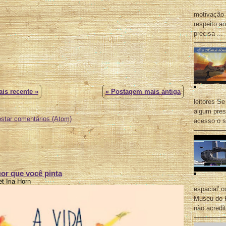
motivação 
respeito a
precisa ...
is recente »
« Postagem mais antiga
leitores S
algum pres
star comentários (Atom)
acesso o s
cor que você pinta
t Iria Horn
espacial' 
Museu do 
não acred