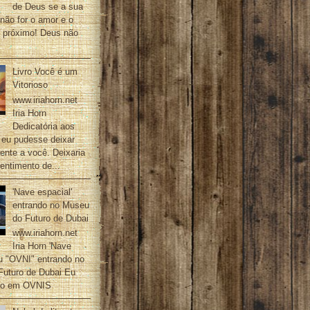
de Deus se a sua
não for o amor e o
o próximo! Deus não
Livro Você é um
Vitorioso
www.iriahorn.net
Iria Horn
Dedicatória aos
e eu pudesse deixar
ente a você. Deixaria
entimento de...
'Nave espacial'
entrando no Museu
do Futuro de Dubai
www.iriahorn.net
Iria Horn 'Nave
ou "OVNI" entrando no
Futuro de Dubai Eu
ito em OVNIS