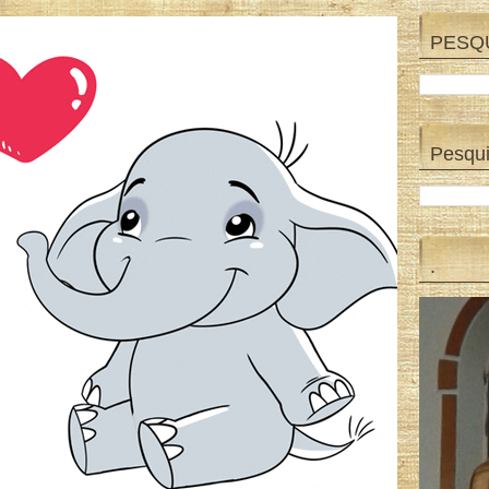
PESQ
Pesqui
.