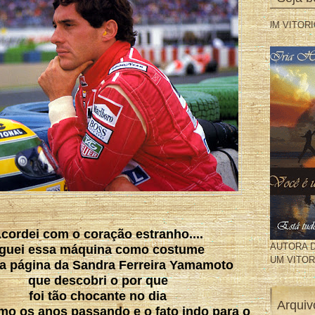
VOCÊ É UM VITORIOSO IRIA HORN>>
cordei com o coração estranho....
AUTORA D
iguei essa máquina como costume
UM VITO
na página da Sandra Ferreira Yamamoto
que descobri o por que
foi tão chocante no dia
Arquiv
o os anos passando e o fato indo para o