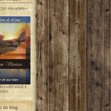
O LIVRO VOCÊ É
RIOSO
o do blog