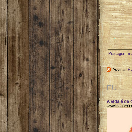
Postagem ma
Assinar:
Po
EU
A vida é da 
www.iriahorn.ne