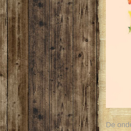
De ond