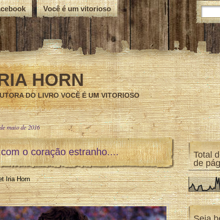
acebook
Você é um vitorioso
IRIA HORN
UTORA DO LIVRO VOCÊ É UM VITORIOSO
 de maio de 2016
 com o coração estranho....
Total 
de pág
t Iria Horn
Seja b