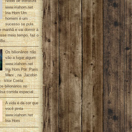
Nobel de literatura
www.iriahorn.net
Iria Horn Um
homem é um
sucesso se pula
 manhã e vai dormir à
nesse meio tempo, faz o
Bo...
Os bilionários não
vão a lugar algum
www.iriahorn.net
Iria Horn Por Paris
Marx , na Jacobin
: Vitor Costa
s bilionários no
sa corrida espacial...
A vida é da cor que
você pinta
www.iriahorn.net
Iria Horn