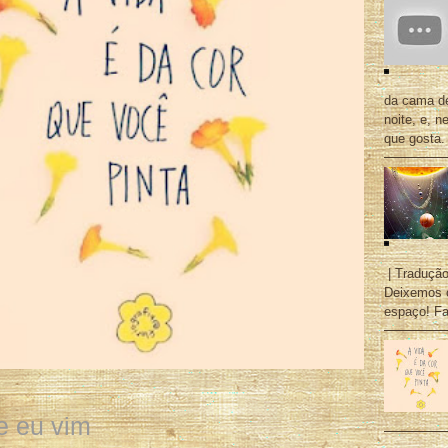
da cama de
noite, e, 
que gosta. 
| Tradução
Deixemos o
espaço! Fal
e eu vim