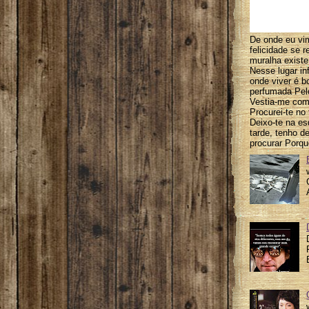
De onde eu vi
felicidade se 
muralha exist
Nesse lugar inf
onde viver é b
perfumada Pel
Vestia-me com
Procurei-te no
Deixo-te na es
tarde, tenho d
procurar Porq