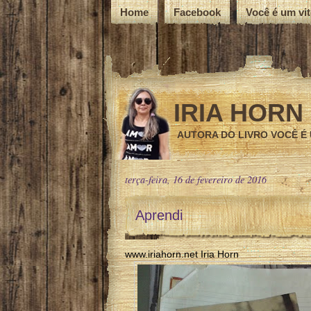
Home
Facebook
Você é um vi
IRIA HORN
AUTORA DO LIVRO VOCÊ É
terça-feira, 16 de fevereiro de 2016
Aprendi
www.iriahorn.net Iria Horn