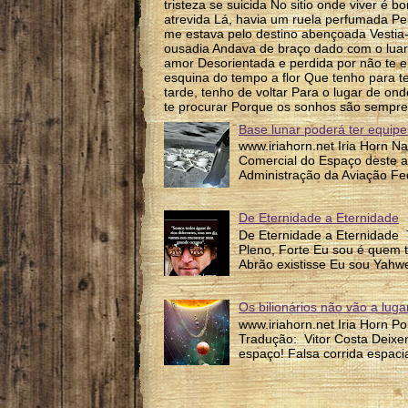
tristeza se suicida No sitio onde viver é b
atrevida Lá, havia um ruela perfumada P
me estava pelo destino abençoada Vesti
ousadia Andava de braço dado com o luar P
amor Desorientada e perdida por não te e
esquina do tempo a flor Que tenho para te
tarde, tenho de voltar Para o lugar de on
te procurar Porque os sonhos são sempre
Base lunar poderá ter equipe
www.iriahorn.net Iria Horn N
Comercial do Espaço deste a
Administração da Aviação Fed
De Eternidade a Eternidade
De Eternidade a Eternidade 
Pleno, Forte Eu sou é quem 
Abrão existisse Eu sou Yahw
Os bilionários não vão a lug
www.iriahorn.net Iria Horn P
Tradução: Vitor Costa Deixem
espaço! Falsa corrida espacia