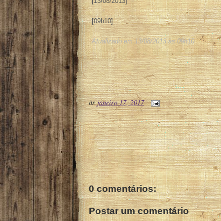
[13/08/2013]
[09h10]
Atualizado em
13/08/2013
às
09h10
às
janeiro 17, 2017
0 comentários:
Postar um comentário