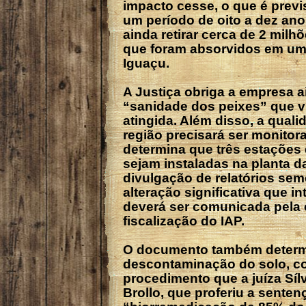
impacto cesse, o que é previ
um período de oito a dez ano
ainda retirar cerca de 2 milhõ
que foram absorvidos em um
Iguaçu.
A Justiça obriga a empresa a
“sanidade dos peixes” que v
atingida. Além disso, a quali
região precisará ser monitor
determina que três estações
sejam instaladas na planta d
divulgação de relatórios sem
alteração significativa que i
deverá ser comunicada pela 
fiscalização do IAP.
O documento também determ
descontaminação do solo, 
procedimento que a juíza Síl
Brollo, que proferiu a senten