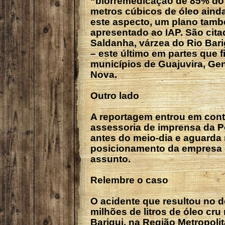
“biorremedicação de 85% do
metros cúbicos de óleo ainda
este aspecto, um plano tamb
apresentado ao IAP. São cita
Saldanha, várzea do Rio Bari
– este último em partes que 
municípios de Guajuvira, Gen
Nova.
Outro lado
A reportagem entrou em con
assessoria de imprensa da 
antes do meio-dia e aguarda 
posicionamento da empresa 
assunto.
Relembre o caso
O acidente que resultou no 
milhões de litros de óleo cru
Barigui, na Região Metropolit