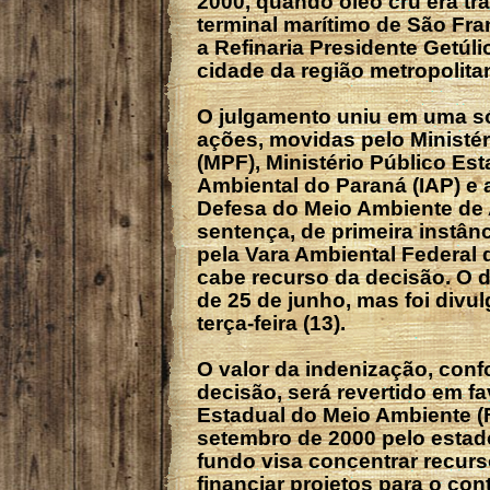
2000, quando óleo cru era tr
terminal marítimo de São Fra
a Refinaria Presidente Getúli
cidade da região metropolitan
O julgamento uniu em uma só
ações, movidas pelo Ministér
(MPF), Ministério Público Esta
Ambiental do Paraná (IAP) e
Defesa do Meio Ambiente de 
sentença, de primeira instânci
pela Vara Ambiental Federal d
cabe recurso da decisão. O 
de 25 de junho, mas foi divu
terça-feira (13).
O valor da indenização, con
decisão, será revertido em f
Estadual do Meio Ambiente (
setembro de 2000 pelo estad
fundo visa concentrar recur
financiar projetos para o con