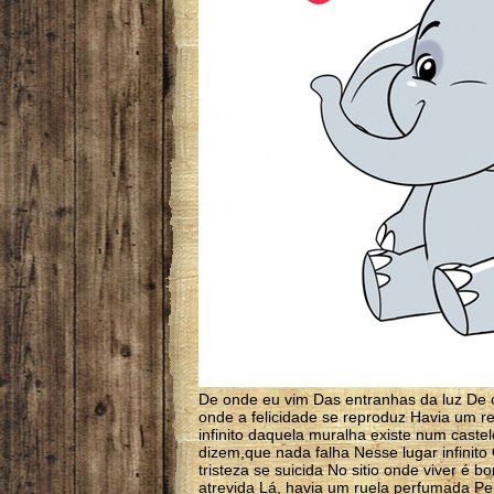
De onde eu vim Das entranhas da luz De 
onde a felicidade se reproduz Havia um re
infinito daquela muralha existe num caste
dizem,que nada falha Nesse lugar infinit
tristeza se suicida No sitio onde viver é b
atrevida Lá, havia um ruela perfumada P