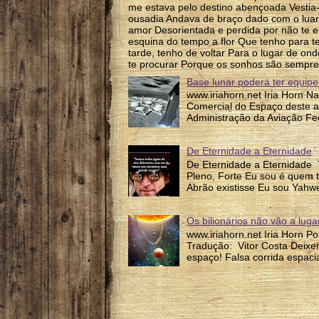
me estava pelo destino abençoada Vesti
ousadia Andava de braço dado com o luar P
amor Desorientada e perdida por não te e
esquina do tempo a flor Que tenho para te
tarde, tenho de voltar Para o lugar de on
te procurar Porque os sonhos são sempre
Base lunar poderá ter equipe
www.iriahorn.net Iria Horn N
Comercial do Espaço deste a
Administração da Aviação Fed
De Eternidade a Eternidade
De Eternidade a Eternidade 
Pleno, Forte Eu sou é quem 
Abrão existisse Eu sou Yahw
Os bilionários não vão a lug
www.iriahorn.net Iria Horn P
Tradução: Vitor Costa Deixem
espaço! Falsa corrida espacia