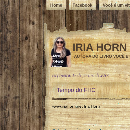
Home
Facebook
Você é um vi
IRIA HORN
AUTORA DO LIVRO VOCÊ É
terça-feira, 17 de janeiro de 2017
Tempo do FHC
www.iriahorn.net Iria Horn