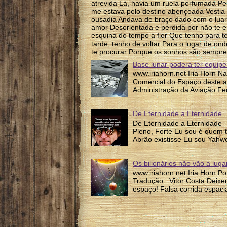
atrevida Lá, havia um ruela perfumada P
me estava pelo destino abençoada Vesti
ousadia Andava de braço dado com o luar P
amor Desorientada e perdida por não te e
esquina do tempo a flor Que tenho para te
tarde, tenho de voltar Para o lugar de on
te procurar Porque os sonhos são sempre
Base lunar poderá ter equipe
www.iriahorn.net Iria Horn N
Comercial do Espaço deste a
Administração da Aviação Fed
De Eternidade a Eternidade
De Eternidade a Eternidade 
Pleno, Forte Eu sou é quem 
Abrão existisse Eu sou Yahw
Os bilionários não vão a lug
www.iriahorn.net Iria Horn P
Tradução: Vitor Costa Deixem
espaço! Falsa corrida espacia