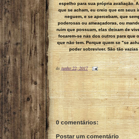
espelho para sua própria avaliação. 
que se acham, eu creio que em seus in
neguem, e se apercebam, que sem
poderosas ou ameaçadoras, ou mando
ruim que possuam, elas deixam de vive
focarem-se nas dos outros para que 
que não tem. Porque quem se "se acha
poder sobreviver. São tão vazias
às
junho 22, 2017
0 comentários:
Postar um comentário