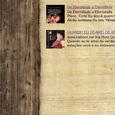
De Eternidade a Eternidade
De Eternidade a Eternidade 
Pleno, Forte Eu sou é quem 
Abrão existisse Eu sou Yahw
QUANDO EU TE AMEI DE V
www.iriahorn.net Iria Horn 
Quando eu te amei de verda
estações você e eu estávamo