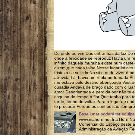
De onde eu vim Das entranhas da luz De 
onde a felicidade se reproduz Havia um re
infinito daquela muralha existe num caste
dizem,que nada falha Nesse lugar infinit
tristeza se suicida No sitio onde viver é b
atrevida Lá, havia um ruela perfumada P
me estava pelo destino abençoada Vesti
ousadia Andava de braço dado com o luar P
amor Desorientada e perdida por não te e
esquina do tempo a flor Que tenho para te
tarde, tenho de voltar Para o lugar de on
te procurar Porque os sonhos são sempre
Base lunar poderá ter equipe
www.iriahorn.net Iria Horn N
Comercial do Espaço deste a
Administração da Aviação Fed