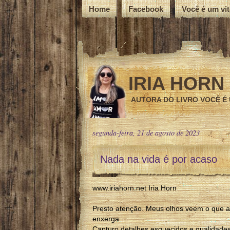
Home
Facebook
Você é um vi
IRIA HORN
AUTORA DO LIVRO VOCÊ É
segunda-feira, 21 de agosto de 2023
Nada na vida é por acaso
www.iriahorn.net Iria Horn
Presto atenção. Meus olhos veem o que a
enxerga.
Capturo detalhes esquecidos e qualidade