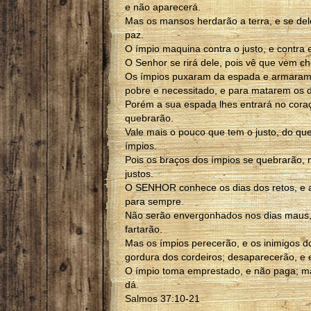
e não aparecerá.
Mas os mansos herdarão a terra, e se del
paz.
O ímpio maquina contra o justo, e contra 
O Senhor se rirá dele, pois vê que vem c
Os ímpios puxaram da espada e armaram 
pobre e necessitado, e para matarem os d
Porém a sua espada lhes entrará no coraç
quebrarão.
Vale mais o pouco que tem o justo, do qu
ímpios.
Pois os braços dos ímpios se quebrarão
justos.
O SENHOR conhece os dias dos retos, e 
para sempre.
Não serão envergonhados nos dias maus,
fartarão.
Mas os ímpios perecerão, e os inimigos
gordura dos cordeiros; desaparecerão, e
O ímpio toma emprestado, e não paga; m
dá.
Salmos 37:10-21