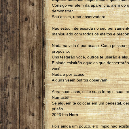
Consigo ver além da aparência, além do 
demonstrar.
Sou assim, uma observadora.
Não estou interessada no seu pensamento
manipulado com todos os efeitos e preconc
Nada na vida é por acaso. Cada pessoa 
propósito:
Uns testarão você, outros te usarão e alg
E ainda existirão aqueles que despertarã
você...
Nada é por acaso.
Alguns veem outros observam.
Abra suas asas, solte suas feras e suas b
Namastê!!!
Se alguém te colocar em um pedestal, de
prisão.
2023 Iria Horn
Pois ainda um pouco, e o ímpio não existir